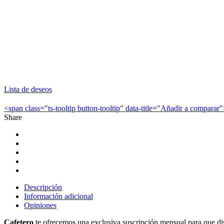
Lista de deseos
<span class="ts-tooltip button-tooltip" data-title="Añadir a compar
Share
Descripción
Información adicional
Opiniones
Cafetero
te ofrecemos una exclusiva suscripción mensual para que disf