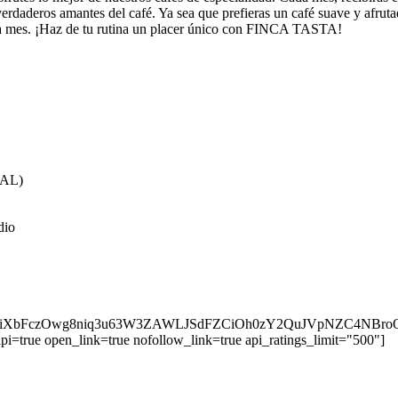
 verdaderos amantes del café. Ya sea que prefieras un café suave y afrut
 mes. ¡Haz de tu rutina un placer único con FINCA TASTA!
AL)
dio
CXziXbFczOwg8niq3u63W3ZAWLJSdFZCiOh0zY2QuJVpNZC4NBr
i=true open_link=true nofollow_link=true api_ratings_limit="500"]