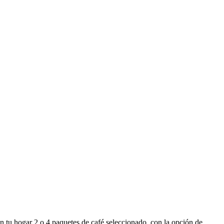
n tu hogar 2 o 4 paquetes de café seleccionado, con la opción de