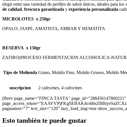
elegir entre una variedad de perfiles de sabor únicos, ideales para los
de calidad
,
frescura garantizada
y
experiencia personalizada
cada
MICROLOTES x 250gr
OPALO, JASPE, AMATISTA, AMBAR Y HEMATITA
RESERVA x 150gr
ZAFIRO(PROCESO FERMENTACION ALCOHOLICA-NATUR
Tipo de Molienda
Grano, Molido Fino, Molido Grueso, Molido Me
suscripcion
2 cafes/mes, 4 cafes/mes
[fbrev page_name="FINCA TASTA" page_id="288456147860221"
page_access_token="EAAVVPjFKgSEBAK4cs6hsZBBiyeSaZ
pagination="7" text_size="120" lazy_load_img=true show_success_ap
Esto también te puede gustar