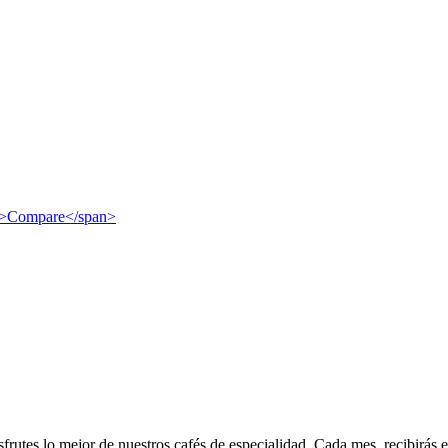
ar">Compare</span>
rutes lo mejor de nuestros cafés de especialidad. Cada mes, recibirás e