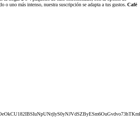
ado o uno más intenso, nuestra suscripción se adapta a tus gustos.
Café
oOeOkCU182IBSIuNpUNrjlyS0yNJVdSZByESm6OuGvdvo73hTK